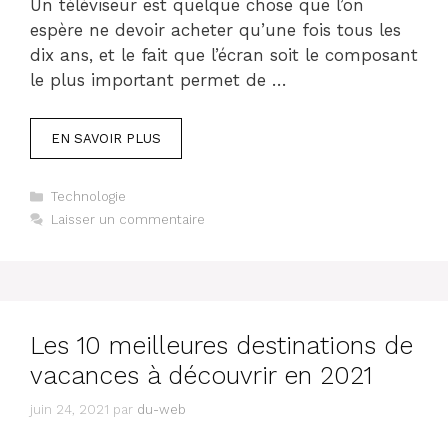
Un téléviseur est quelque chose que l’on
espère ne devoir acheter qu’une fois tous les
dix ans, et le fait que l’écran soit le composant
le plus important permet de …
EN SAVOIR PLUS
Catégories
Technologie
Laisser un commentaire
Les 10 meilleures destinations de
vacances à découvrir en 2021
juin 24, 2021
par
du-web