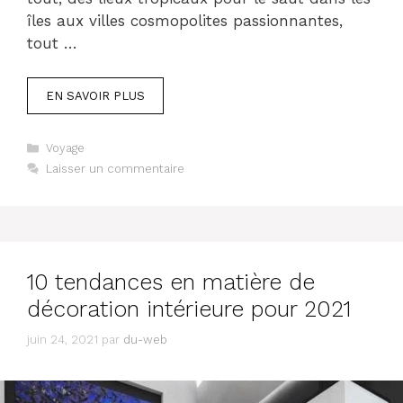
îles aux villes cosmopolites passionnantes,
tout …
EN SAVOIR PLUS
Catégories
Voyage
Laisser un commentaire
10 tendances en matière de
décoration intérieure pour 2021
juin 24, 2021
par
du-web